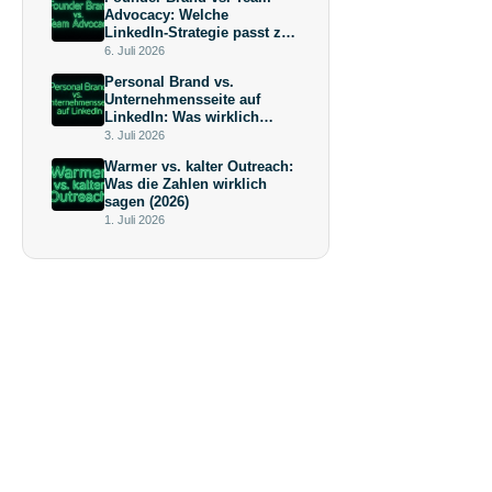
Advocacy: Welche
LinkedIn-Strategie passt zu
deiner Wachstumsphase?
6. Juli 2026
Personal Brand vs.
Unternehmensseite auf
LinkedIn: Was wirklich
mehr bringt (und warum die
3. Juli 2026
Antwort keine
Warmer vs. kalter Outreach:
Überraschung ist)
Was die Zahlen wirklich
sagen (2026)
1. Juli 2026