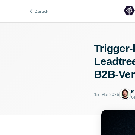
arrow_back
Zurück
Trigger
Leadtre
B2B-Ver
M
15. Mai 2026
Ge