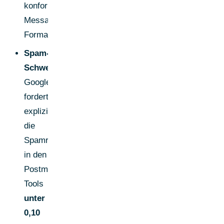
konforme
Message-
Formate.
Spam-
Schwellen:
Google
fordert
explizit,
die
Spamrate
in den
Postmaster-
Tools
unter
0,10