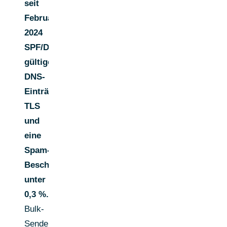
seit
Februar
2024
SPF/DKIM,
gültige
DNS-
Einträge,
TLS
und
eine
Spam-
Beschwerderate
unter
0,3 %.
Bulk-
Sender