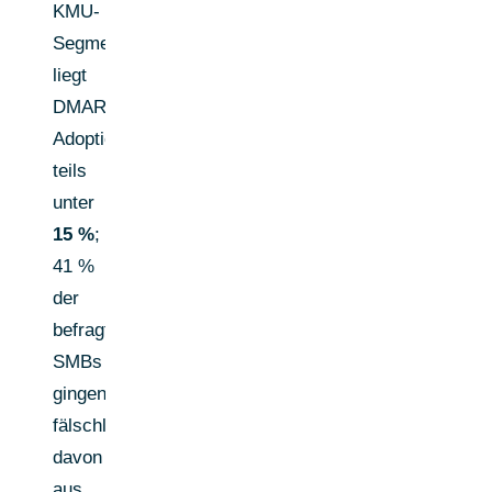
KMU-
Segmenten
liegt
DMARC-
Adoption
teils
unter
15 %
;
41 %
der
befragten
SMBs
gingen
fälschlich
davon
aus,