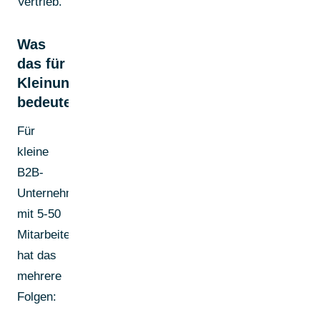
Vertrieb.
Was
das für
Kleinunternehmen
bedeutet
Für
kleine
B2B-
Unternehmen
mit 5-50
Mitarbeitenden
hat das
mehrere
Folgen: