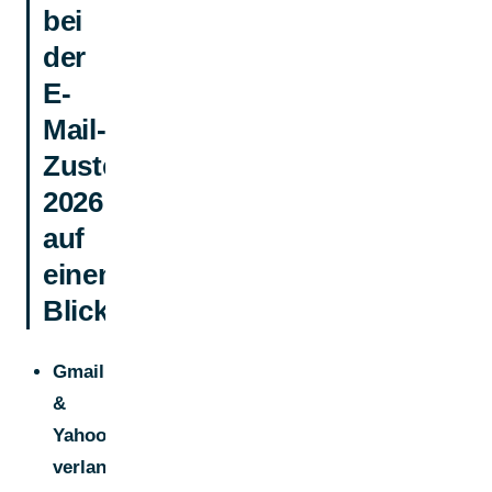
bei
der
E-
Mail-
Zustellbarkeit
2026
auf
einen
Blick
Gmail
&
Yahoo
verlangen