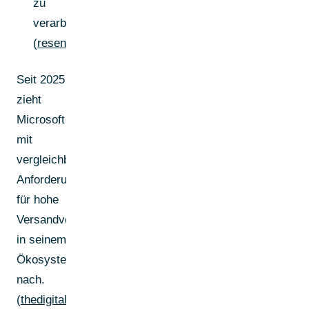
zu
verarbeiten.
(
resend.com
)
Seit 2025
zieht
Microsoft
mit
vergleichbaren
Anforderungen
für hohe
Versandvolumen
in seinem
Ökosystem
nach.
(
thedigitalbloom.com
)