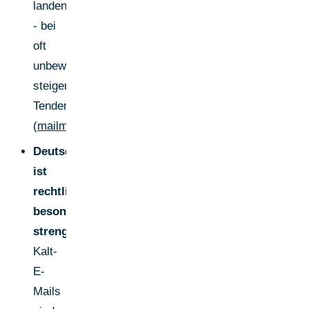
landen
- bei
oft
unbewusst
steigender
Tendenz.
(
mailmend.io
)
Deutschland
ist
rechtlich
besonders
streng:
Kalt-
E-
Mails