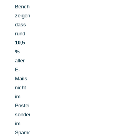
Benchmarks
zeigen,
dass
rund
10,5
%
aller
E-
Mails
nicht
im
Posteingang,
sondern
im
Spamordner