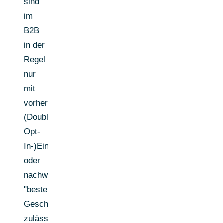
sind
im
B2B
in der
Regel
nur
mit
vorheriger
(Double-
Opt-
In-)Einwilligung
oder
nachweisbarem
"bestehendem
Geschäftsverhältnis"
zulässig