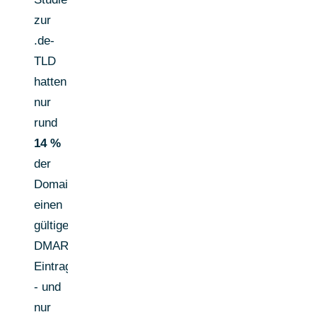
zur
.de-
TLD
hatten
nur
rund
14 %
der
Domains
einen
gültigen
DMARC-
Eintrag
- und
nur