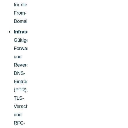
für die
From-
Domain.
Infrastruktur:
Gültige
Forward-
und
Reverse-
DNS-
Einträge
(PTR),
TLS-
Verschlüsselung
und
RFC-