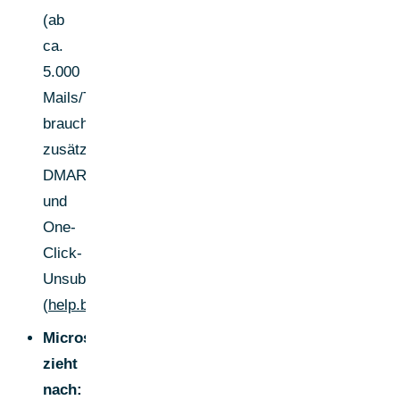
(ab
ca.
5.000
Mails/Tag)
brauchen
zusätzlich
DMARC
und
One-
Click-
Unsubscribe.
(
help.blueshift.com
)
Microsoft
zieht
nach: