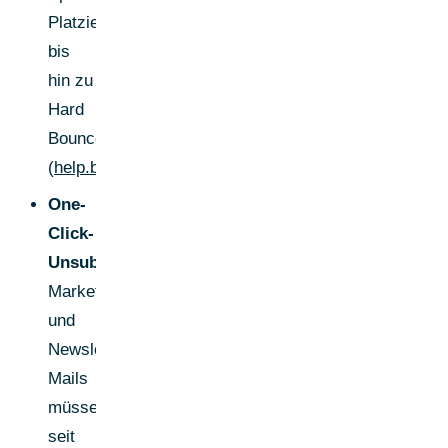
Platzierungen
bis
hin zu
Hard
Bounces.
(
help.blueshift.com
)
One-
Click-
Unsubscribe:
Marketing-
und
Newsletter-
Mails
müssen
seit