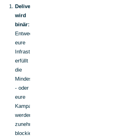
Deliverability
wird
binär:
Entweder
eure
Infrastruktur
erfüllt
die
Mindestkriterien
- oder
eure
Kampagnen
werden
zunehmend
blockiert,