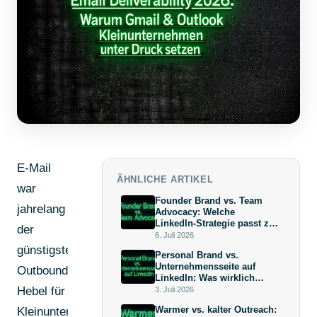
E-Mail
ÄHNLICHE ARTIKEL
war
Founder Brand vs. Team
jahrelang
Advocacy: Welche
LinkedIn-Strategie passt zu
der
deiner Wachstumsphase?
6. Juli 2026
günstigste
Personal Brand vs.
Unternehmensseite auf
Outbound-
LinkedIn: Was wirklich
mehr bringt (und warum die
Hebel für
3. Juli 2026
Antwort keine
Warmer vs. kalter Outreach:
Kleinunternehmen.
Überraschung ist)