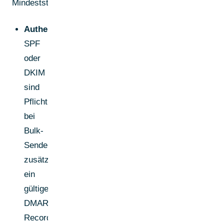
Mindeststandards:
Authentifizierung:
SPF
oder
DKIM
sind
Pflicht;
bei
Bulk-
Sendern
zusätzlich
ein
gültiger
DMARC-
Record