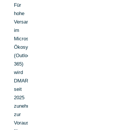
Für
hohe
Versandvolumen
im
Microsoft-
Ökosystem
(Outlook/Office
365)
wird
DMARC
seit
2025
zunehmend
zur
Voraussetzung