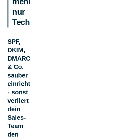
mehr
nur
Technikthema
SPF,
DKIM,
DMARC
& Co.
sauber
einrichten
- sonst
verliert
dein
Sales-
Team
den