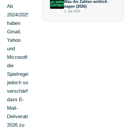
Was die Zahlen wirklich
Ab
sagen (2026)
1. Juli 2026
2024/2025
haben
Gmail,
Yahoo
und
Microsoft
die
Spielregeln
jedoch so
verschärft,
dass E-
Mail-
Deliverability
2026 zu