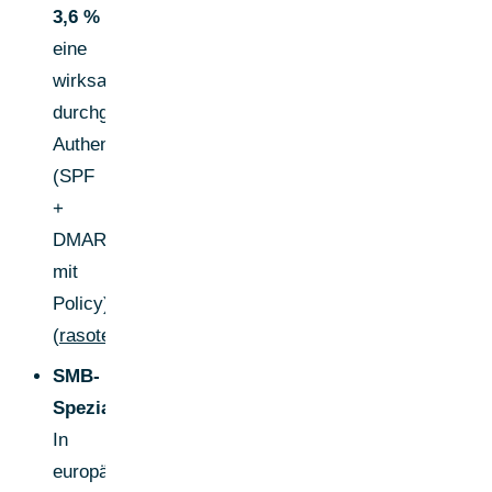
3,6 %
eine
wirksam
durchgesetzte
Authentifizierung
(SPF
+
DMARC
mit
Policy).
(
rasotec.com
)
SMB-
Spezialfall:
In
europäischen