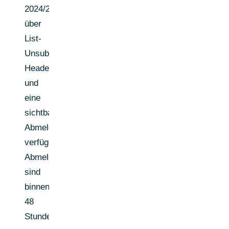
2024/2025
über
List-
Unsubscribe-
Header
und
eine
sichtbare
Abmeldemöglichkeit
verfügen;
Abmeldungen
sind
binnen
48
Stunden