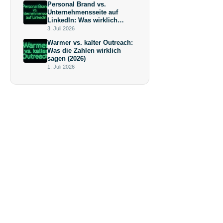
Personal Brand vs.
Unternehmensseite auf
LinkedIn: Was wirklich
mehr bringt (und warum die
3. Juli 2026
Antwort keine
Warmer vs. kalter Outreach:
Überraschung ist)
Was die Zahlen wirklich
sagen (2026)
1. Juli 2026