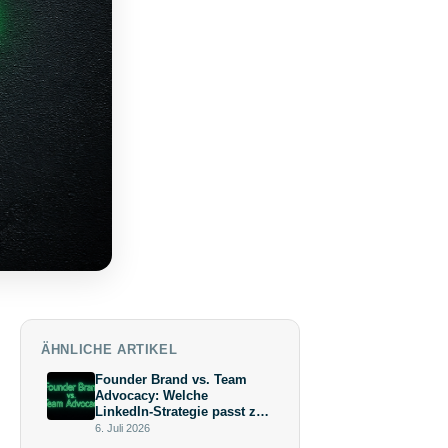
ÄHNLICHE ARTIKEL
Founder Brand vs. Team
Advocacy: Welche
LinkedIn-Strategie passt zu
deiner Wachstumsphase?
6. Juli 2026