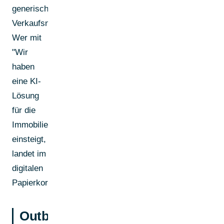
generische
Verkaufsnachrichten.
Wer mit
"Wir
haben
eine KI-
Lösung
für die
Immobilienbranche"
einsteigt,
landet im
digitalen
Papierkorb.
Outbound-