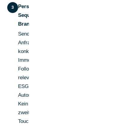
Personalisierte LinkedIn-
3
Sequenz mit
Branchenbezug
Sende eine Connection-
Anfrage mit Bezug zum
konkreten
Immobiliensegment.
Follow-up mit einem
relevanten Insight (z. B. zu
ESG oder
Automatisierungspotenzial).
Kein Produktpitch vor dem
zweiten oder dritten
Touchpoint.