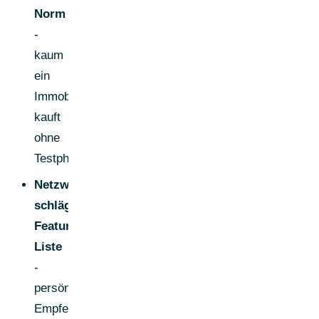
Norm
-
kaum
ein
Immobilienunternehmen
kauft
ohne
Testphase.
Netzwerk
schlägt
Feature-
Liste
-
persönliche
Empfehlungen