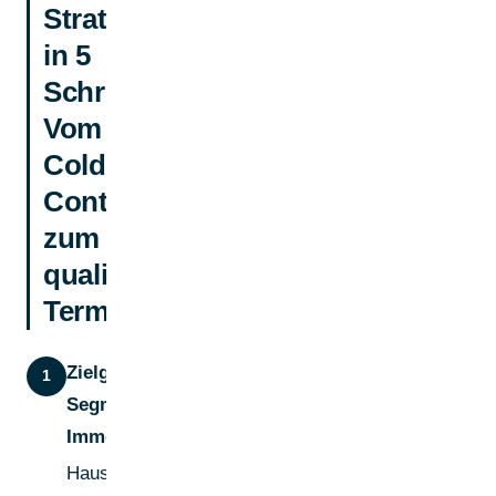
Strategie
in 5
Schritten:
Vom
Cold
Contact
zum
qualifizierten
Termin
Zielgruppen-
1
Segmentierung nach
Immobiliensegment
Hausverwaltungen,