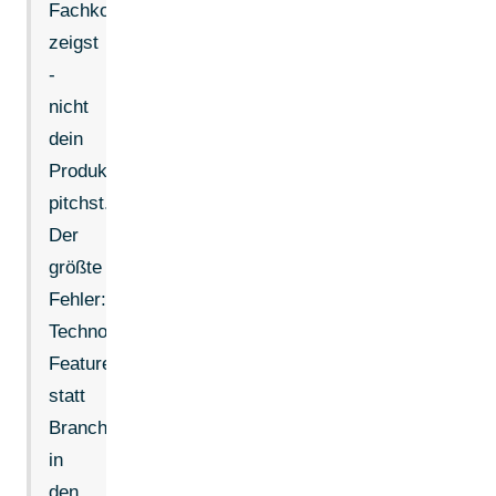
Fachkompetenz
zeigst
-
nicht
dein
Produkt
pitchst.
Der
größte
Fehler:
Technologie-
Features
statt
Branchenprobleme
in
den