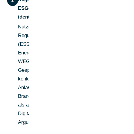
2
ESG-Trigger
identifizieren
Nutze aktuelle
Regulierungsänderungen
(ESG-Reporting,
Energieeffizienzpflichten,
WEG-Reform) als
Gesprächsöffner. Ein
konkreter regulatorischer
Anlass hat in dieser
Branche mehr Gewicht
als allgemeine
Digitalisierungs-
Argumente.