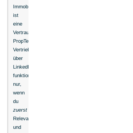
Immobilienbranche
ist
eine
Vertrauensbranche.
PropTech-
Vertrieb
über
LinkedIn
funktioniert
nur,
wenn
du
zuerst
Relevanz
und