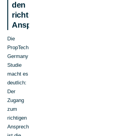
den
richtigen
Ansprechpartnern
Die
PropTech
Germany
Studie
macht es
deutlich:
Der
Zugang
zum
richtigen
Ansprechpartner
ist die