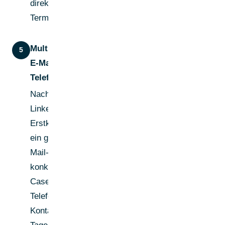
direkte
Terminanfrage.
Multi-Channel mit
5
E-Mail und
Telefon ergänzen
Nach dem
LinkedIn-
Erstkontakt folgt
ein gezielter E-
Mail-Follow-up mit
konkretem Use
Case.
Telefonischer
Kontakt nach 5-7