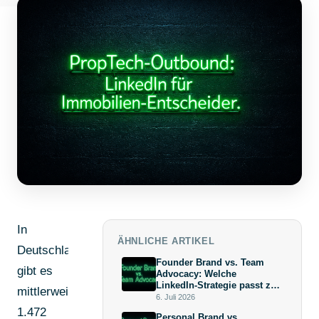
In
ÄHNLICHE ARTIKEL
Deutschland
Founder Brand vs. Team
gibt es
Advocacy: Welche
LinkedIn-Strategie passt zu
mittlerweile
deiner Wachstumsphase?
6. Juli 2026
1.472
Personal Brand vs.