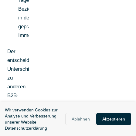
Tagen festigt die
Beziehung - gerade
in der persönlich
geprägten
Immobilienbranche.
Der
entscheidende
Unterschied
zu
anderen
B2B-
Tech-
Wir verwenden Cookies zur
Branchen:
Analyse und Verbesserung
Ablehnen
Akzeptieren
Der Weg
unserer Website.
Datenschutzerklärung
zum