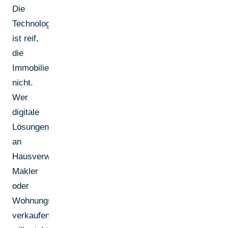
Die
Technologie
ist reif,
die
Immobilienbranche
nicht.
Wer
digitale
Lösungen
an
Hausverwaltungen,
Makler
oder
Wohnungsunternehmen
verkaufen