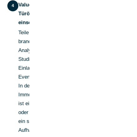
Value-Content als
4
Türöffner
einsetzen
Teile
branchenrelevante
Analysen, Case
Studies oder
Einladungen zu
Events/Webinaren.
In der konservativen
Immobilienwirtschaft
ist ein Whitepaper
oder eine Einladung
ein stärkerer
Aufhänger als eine