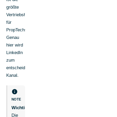
größte
Vertriebshürde
für
PropTechs.
Genau
hier wird
LinkedIn
zum
entscheidenden
Kanal.
info
NOTE
Wichtig:
Die