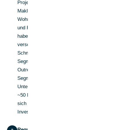
Projektentwickler,
Makler,
Wohnungsunternehmen
und Facility Manager
haben völlig
verschiedene
Schmerzpunkte.
Segmentiere deine
Outreach-Listen nach
Segment und
Unternehmensgröße (ab
~50 Mitarbeiter zeigt
sich typischerweise
Investitionsbereitschaft).
Regulatorische und