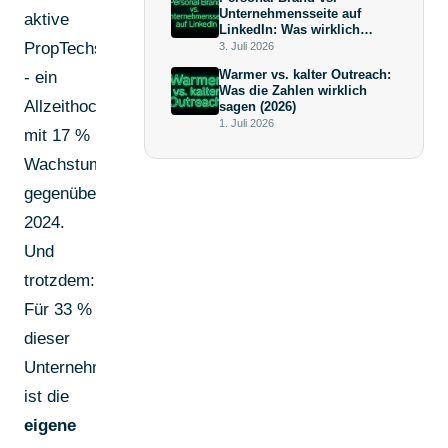
Unternehmensseite auf
aktive
LinkedIn: Was wirklich
mehr bringt (und warum die
PropTechs
3. Juli 2026
Antwort keine
Warmer vs. kalter Outreach:
- ein
Überraschung ist)
Was die Zahlen wirklich
Allzeithoch
sagen (2026)
1. Juli 2026
mit 17 %
Wachstum
gegenüber
2024.
Und
trotzdem:
Für 33 %
dieser
Unternehmen
ist die
eigene