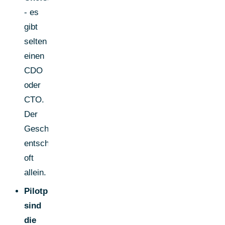
- es
gibt
selten
einen
CDO
oder
CTO.
Der
Geschäftsführer
entscheidet
oft
allein.
Pilotprojekte
sind
die