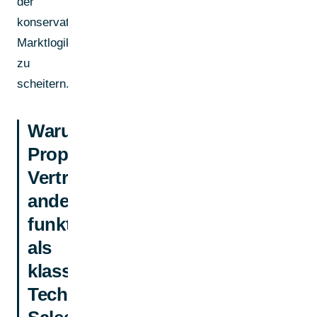
der
konservativen
Marktlogik
zu
scheitern.
Warum
PropTech-
Vertrieb
anders
funktioniert
als
klassischer
Tech-