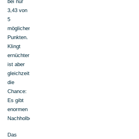
bei nur
3,43 von
5
möglichen
Punkten.
Klingt
ernüchternd,
ist aber
gleichzeitig
die
Chance:
Es gibt
enormen
Nachholbedarf.
Das