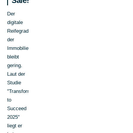
Sales
Der
digitale
Reifegrad
der
Immobilienbranche
bleibt
gering.
Laut der
Studie
"Transform
to
Succeed
2025"
liegt er