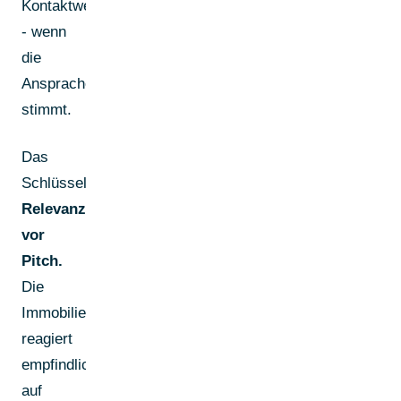
Kontaktweg
- wenn
die
Ansprache
stimmt.
Das
Schlüsselwort:
Relevanz
vor
Pitch.
Die
Immobilienbranche
reagiert
empfindlich
auf