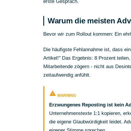
erste Gespräch.
Warum die meisten Adv
Bevor wir zum Rollout kommen: Ein ehrlic
Die häufigste Fehlannahme ist, dass ein
Artikel!" Das Ergebnis: 8 Prozent teile
Mitarbeitende zögern - nicht aus Desinte
zeitaufwendig anfühlt.
warning
WARNING
Erzwungenes Reposting ist kein A
Unternehmenstexte 1:1 kopieren, erk
die eigene Glaubwürdigkeit leidet. Ad
eigener Stimme sprechen.