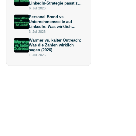
LinkedIn-Strategie passt zu
deiner Wachstumsphase?
6. Juli 2026
Personal Brand vs.
Unternehmensseite auf
LinkedIn: Was wirklich
mehr bringt (und warum die
3. Juli 2026
Antwort keine
Warmer vs. kalter Outreach:
Überraschung ist)
Was die Zahlen wirklich
sagen (2026)
1. Juli 2026