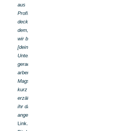
aus
Profil/Post]
deckt sich mit
dem, womit
wir bei
[deinem
Unternehmen]
gerade viel
arbeiten.
Magst du mir
kurz
erzählen, wie
ihr das aktuell
angeht?"
Kein
Link. Kein