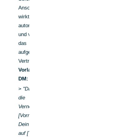
Anschreiben
wirkt
automatisiert
und verbrennt
das
aufgebaute
Vertrauen.
Vorlage erste
DM:
>
"Danke für
die
Vernetzung,
[Vorname].
Dein Fokus
auf [Thema