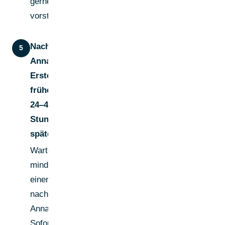
gerne kurz
vorstellen..."
Nach
5
Annahme:
Erste DM —
frühestens
24–48
Stunden
später
Warte
mindestens
einen Tag
nach der
Annahme.
Sofortiges