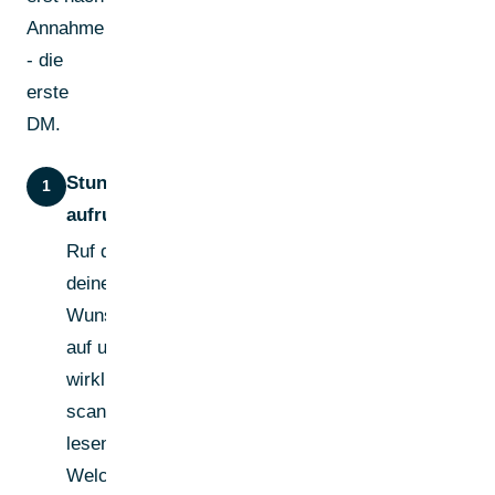
Annahme
- die
erste
DM.
Stunde 0: Profil
1
aufrufen
Ruf das Profil
deines
Wunschkontakts
auf und lies es
wirklich. Nicht
scannen —
lesen. Notiere dir:
Welchen Post hat