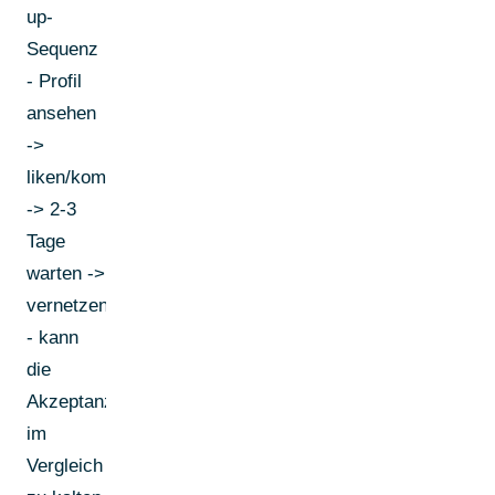
up-
Sequenz
- Profil
ansehen
->
liken/kommentieren
-> 2-3
Tage
warten ->
vernetzen
- kann
die
Akzeptanzrate
im
Vergleich