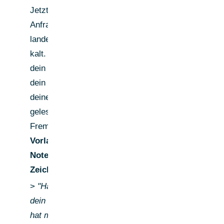
Jetzt kommt die
Anfrage — und sie
landet nicht mehr
kalt. Die Person hat
dein Profil gesehen,
dein Like registriert,
deinen Kommentar
gelesen. Du bist kein
Fremder mehr.
Vorlage Anfrage-
Note (max. 300
Zeichen):
>
"Hallo [Vorname],
dein Post zu [Thema]
hat mich zum