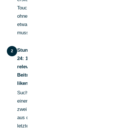
Touchpoint —
ohne dass du
etwas schreiben
musstest.
Stunde 0–
2
24: 1–2
relevante
Beiträge
liken
Such dir
einen oder
zwei Posts
aus den
letzten 2–3