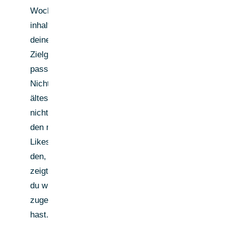
Wochen, die
inhaltlich zu
deiner
Zielgruppe
passen.
Nicht den
ältesten,
nicht den mit
den meisten
Likes —
den, der
zeigt, dass
du wirklich
zugehört
hast.