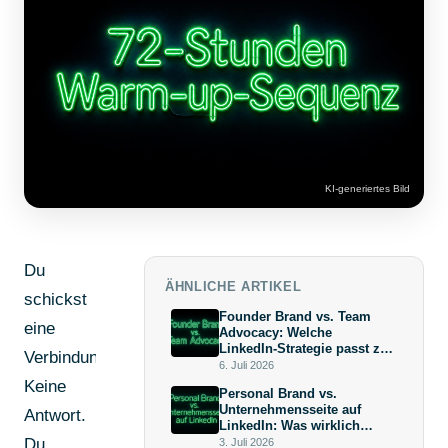
KI-generiertes Bild
Du
ÄHNLICHE ARTIKEL
schickst
Founder Brand vs. Team
eine
Advocacy: Welche
LinkedIn-Strategie passt zu
Verbindungsanfrage.
deiner Wachstumsphase?
6. Juli 2026
Keine
Personal Brand vs.
Unternehmensseite auf
Antwort.
LinkedIn: Was wirklich
mehr bringt (und warum die
Du
3. Juli 2026