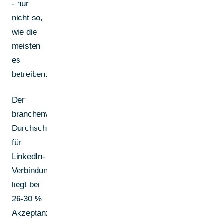
- nur
nicht so,
wie die
meisten
es
betreiben.
Der
branchenweite
Durchschnitt
für
LinkedIn-
Verbindungsanfragen
liegt bei
26-30 %
Akzeptanzrate.