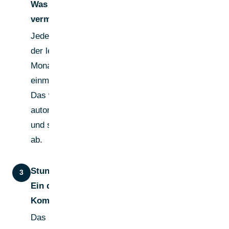
Was du
vermeidest:
Jeden Post
der letzten 6
Monate auf
einmal liken.
Das wirkt
automatisiert
und schreckt
ab.
Stunde 24–48:
3
Ein durchdachter
Kommentar
Das ist der