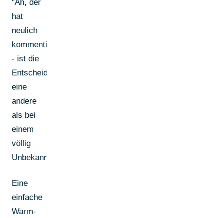
"Ah, der
hat
neulich
kommentiert"
- ist die
Entscheidung
eine
andere
als bei
einem
völlig
Unbekannten.
Eine
einfache
Warm-