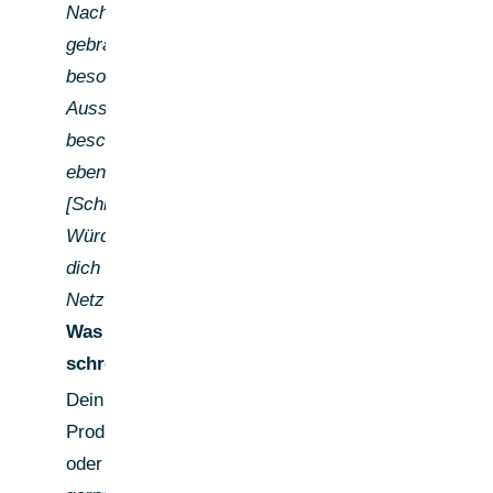
Nachdenken
gebracht —
besonders [konkrete
Aussage]. Ich
beschäftige mich
ebenfalls mit
[Schnittmenge].
Würde mich freuen,
dich in meinem
Netzwerk zu haben."
Was du nicht
schreibst:
Dein Angebot, eine
Produktbeschreibung
oder "Ich würde