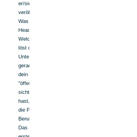
er/sie zuletzt
veröffentlicht?
Was steht im
Headline?
Welches Problem
löst das
Unternehmen
gerade? Wenn du
dein Profil auf
"öffentlich
sichtbar" gestellt
hast, bekommt
die Person eine
Benachrichtigung.
Das ist dein
erster passiver