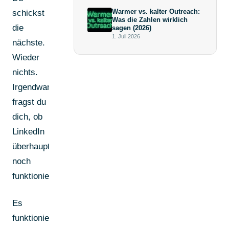
Antwort keine
Warmer vs. kalter Outreach:
schickst
Überraschung ist)
Was die Zahlen wirklich
die
sagen (2026)
1. Juli 2026
nächste.
Wieder
nichts.
Irgendwann
fragst du
dich, ob
LinkedIn
überhaupt
noch
funktioniert.
Es
funktioniert