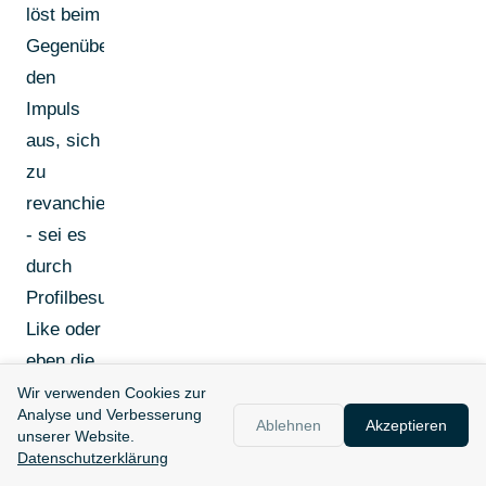
löst beim
Gegenüber
den
Impuls
aus, sich
zu
revanchieren
- sei es
durch
Profilbesuch,
Like oder
eben die
Annahme
Wir verwenden Cookies zur
Analyse und Verbesserung
einer
Ablehnen
Akzeptieren
unserer Website.
Anfrage.
Datenschutzerklärung
[4]