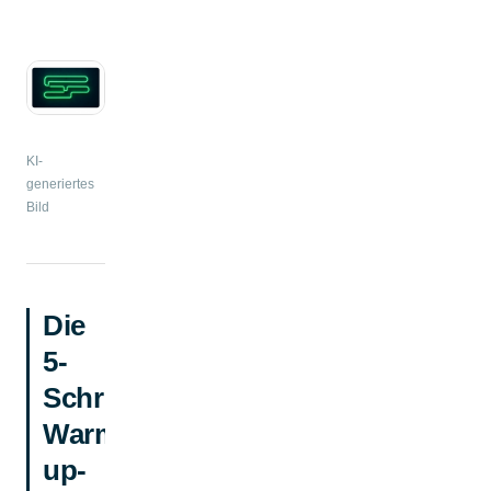
KI-
generiertes
Bild
Die
5-
Schritt-
Warm-
up-