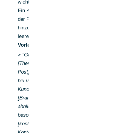
wichtigste Schritt.
Ein Kommentar,
der Perspektive
hinzufügt — keine
leere Bestätigung.
Vorlage:
>
"Guter Punkt zur
[Thema aus dem
Post]. Wir sehen
bei unseren
Kunden im
[Branche]-Bereich
ähnliches —
besonders wenn
[konkreter
Kontext]. Hast du