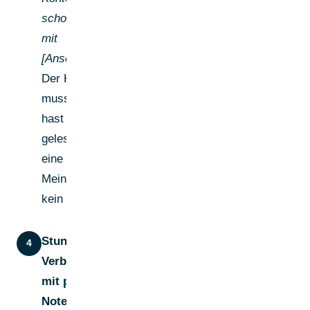
schon Erfahrungen
mit
[Anschlussfrage]?"
Der Kommentar
muss zeigen: Du
hast den Post
gelesen. Du hast
eine eigene
Meinung. Du bist
kein Bot.
Stunde 48–72:
4
Verbindungsanfrage
mit personalisierter
Note