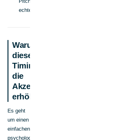
Pitch. Eine
echte Frage.
Warum
dieses
Timing
die
Akzeptanzrate
erhöht
Es geht
um einen
einfachen
psychologischen