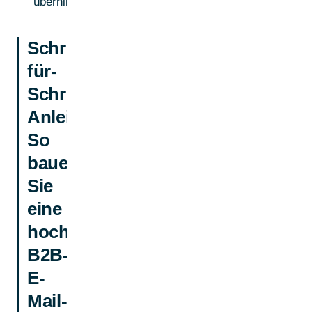
übernimmt.
Schritt-
für-
Schritt-
Anleitung:
So
bauen
Sie
eine
hochwertige
B2B-
E-
Mail-