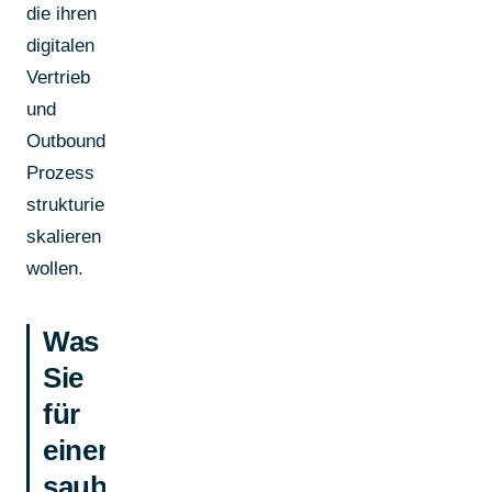
die ihren
digitalen
Vertrieb
und
Outbound-
Prozess
strukturiert
skalieren
wollen.
Was
Sie
für
einen
sauberen