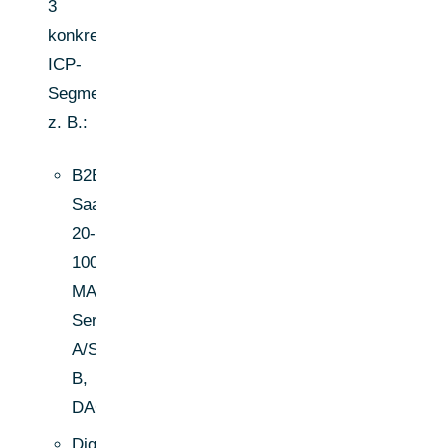
3
konkrete
ICP-
Segmente,
z. B.:
B2B-
SaaS,
20-
100
MA,
Series-
A/Series-
B,
DACH
Digitalagenturen