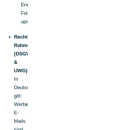
Erinnerungen,
Follow-
ups)
Rechtlicher
Rahmen
(DSGVO
&
UWG)
In
Deutschland
gilt:
Werbende
E-
Mails
sind