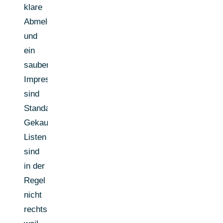
klare
Abmeldemöglichkeit
und
ein
sauberes
Impressum
sind
Standard.
Gekaufte
Listen
sind
in der
Regel
nicht
rechtskonform,