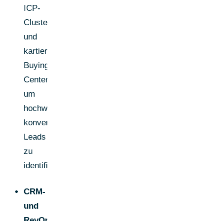
ICP-
Clustern
und
kartierten
Buying
Centern,
um
hochwertige,
konvertierende
Leads
zu
identifizieren.
CRM-
und
RevOps-