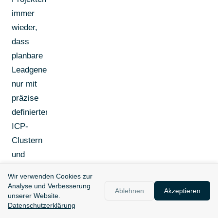
immer
wieder,
dass
planbare
Leadgenerierung
nur mit
präzise
definierten
ICP-
Clustern
und
klaren
Wir verwenden Cookies zur
Entscheidungsstrukturen
Analyse und Verbesserung
Ablehnen
Akzeptieren
unserer Website.
funktioniert.
Datenschutzerklärung