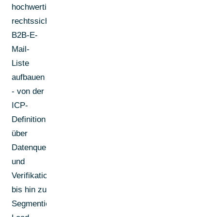
hochwertige,
rechtssichere
B2B-E-
Mail-
Liste
aufbauen
- von der
ICP-
Definition
über
Datenquellen
und
Verifikation
bis hin zu
Segmentierung,