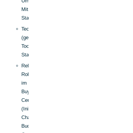
Umsatz,
Mitarbeiter,
Standorte)
Technographics
(genutzte
Tools,
Stack)
Relevante
Rollen
im
Buying
Center
(Initiator,
Champion,
Budgethalter,