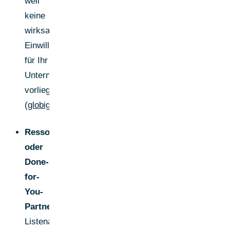
weil
keine
wirksame
Einwilligung
für Ihr
Unternehmen
vorliegt.
(
globig.co
)
Ressourcen
oder
Done-
for-
You-
Partner
Listenaufbau,