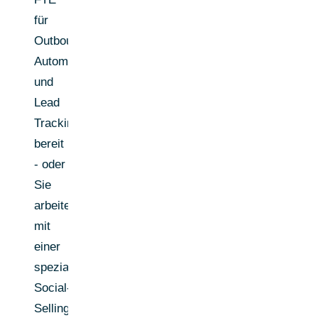
für
Outbound
Automation
und
Lead
Tracking
bereit
- oder
Sie
arbeiten
mit
einer
spezialisierten
Social-
Selling-