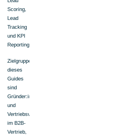
Lead
Scoring,
Lead
Tracking
und KPI
Reporting.
Zielgruppe
dieses
Guides
sind
Gründer:innen
und
Vertriebsverantwortliche
im B2B-
Vertrieb,