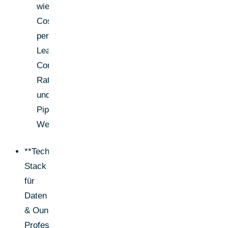
wie
Cost
per
Lead,
Conversion-
Raten
und
Pipeline-
Wert
**Tech-
Stack
für
Daten
& Oun
Professionelle