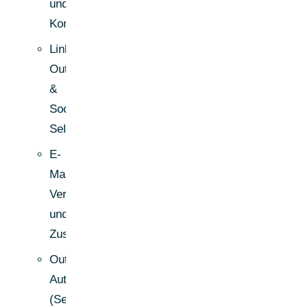
und
Kontaktdaten)
LinkedIn
Outreach
&
Social
Selling
E-
Mail-
Verifikation
und
Zustellbarkeitsprüfung
Outbound
Automation
(Sequenzen,