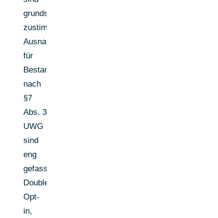
grundsätzlich
zustimmungspflichtig;
Ausnahmen
für
Bestandskunden
nach
§7
Abs. 3
UWG
sind
eng
gefasst.
Double
Opt-
in,