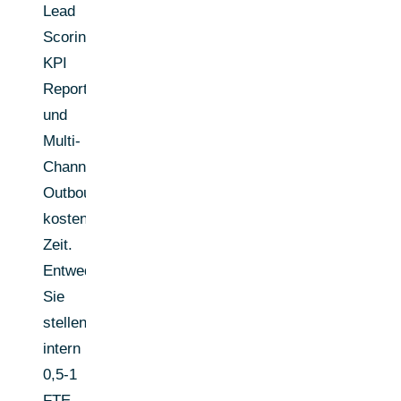
Lead
Scoring,
KPI
Reporting
und
Multi-
Channel-
Outbound
kosten
Zeit.
Entweder
Sie
stellen
intern
0,5-1
FTE