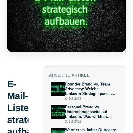
ÄHNLICHE ARTIKEL
E-
Founder Brand vs. Team
Advocacy: Welche
Mail-
LinkedIn-Strategie passt zu
deiner Wachstumsphase?
6. Juli 2026
Listen
Personal Brand vs.
Unternehmensseite auf
strategisch
LinkedIn: Was wirklich
mehr bringt (und warum die
3. Juli 2026
Antwort keine
aufbauen:
Warmer vs. kalter Outreach:
Überraschung ist)