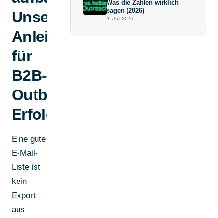
Was die Zahlen wirklich
sagen (2026)
Unsere
1. Juli 2026
Anleitung
für
B2B-
Outbound-
Erfolg
Eine gute
E-Mail-
Liste ist
kein
Export
aus