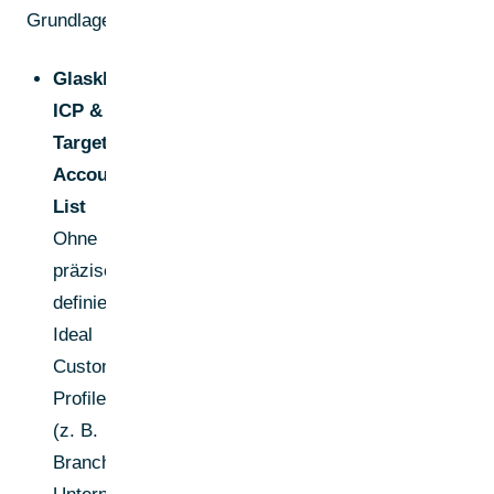
Grundlagen:
Glasklares
ICP &
Target
Account
List
Ohne
präzise
definierte
Ideal
Customer
Profiles
(z. B.
Branche,