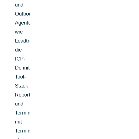
und
Outbound-
Agentur
wie
Leadtree,
die
ICP-
Definition,
Tool-
Stack,
Reporting
und
Terminvereinbarung
mit
Termin-/Leistungsgarantie