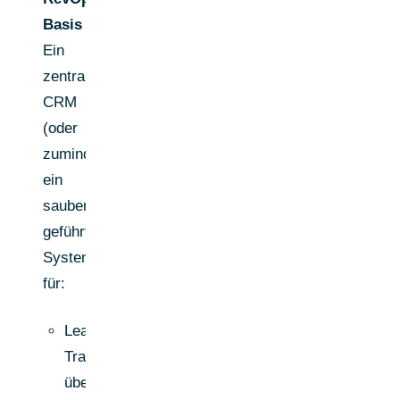
Basis
Ein
zentrales
CRM
(oder
zumindest
ein
sauber
geführtes
System)
für:
Lead
Tracking
über