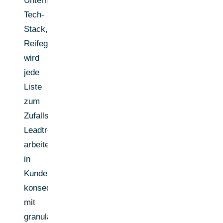
Unternehmensgröße,
Tech-
Stack,
Reifegrad)
wird
jede
Liste
zum
Zufallsprodukt.
Leadtree
arbeitet
in
Kundenprojekten
konsequent
mit
granularen