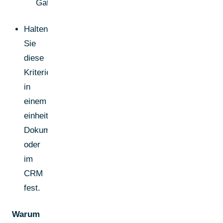
Gatekeeper)
Halten
Sie
diese
Kriterien
in
einem
einheitlichen
Dokument
oder
im
CRM
fest.
Warum