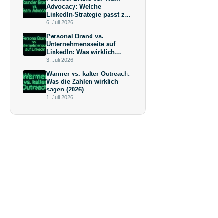
Advocacy: Welche
LinkedIn-Strategie passt zu
deiner Wachstumsphase?
6. Juli 2026
Personal Brand vs.
Unternehmensseite auf
LinkedIn: Was wirklich
mehr bringt (und warum die
3. Juli 2026
Antwort keine
Warmer vs. kalter Outreach:
Überraschung ist)
Was die Zahlen wirklich
sagen (2026)
1. Juli 2026