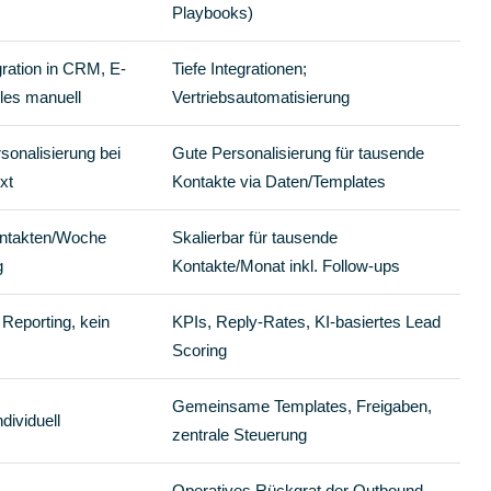
Playbooks)
gration in CRM, E-
Tiefe Integrationen;
lles manuell
Vertriebsautomatisierung
sonalisierung bei
Gute Personalisierung für tausende
xt
Kontakte via Daten/Templates
ontakten/Woche
Skalierbar für tausende
g
Kontakte/Monat inkl. Follow-ups
Reporting, kein
KPIs, Reply-Rates, KI-basiertes Lead
Scoring
Gemeinsame Templates, Freigaben,
dividuell
zentrale Steuerung
Operatives Rückgrat der Outbound-