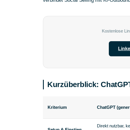
verbindet Social Selling mit KI-Outbound 
Kostenlose Lin
Linke
Kurzüberblick: ChatGPT 
Kriterium
ChatGPT (gener
Direkt nutzbar, k
Setup & Einstieg