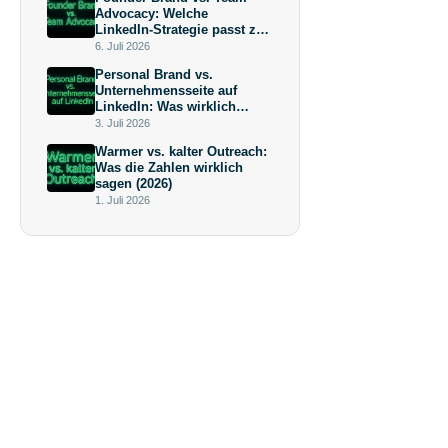
Advocacy: Welche
LinkedIn-Strategie passt zu
deiner Wachstumsphase?
6. Juli 2026
Personal Brand vs.
Unternehmensseite auf
LinkedIn: Was wirklich
mehr bringt (und warum die
3. Juli 2026
Antwort keine
Warmer vs. kalter Outreach:
Überraschung ist)
Was die Zahlen wirklich
sagen (2026)
1. Juli 2026