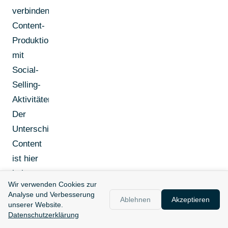
verbinden
Content-
Produktion
mit
Social-
Selling-
Aktivitäten.
Der
Unterschied:
Content
ist hier
kein
Wir verwenden Cookies zur
eigener
Analyse und Verbesserung
Ablehnen
Akzeptieren
Workstream
unserer Website.
Datenschutzerklärung
- er ist