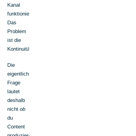
Kanal
funktioniert.
Das
Problem
ist die
Kontinuität.
Die
eigentliche
Frage
lautet
deshalb
nicht
ob
du
Content
produzieren