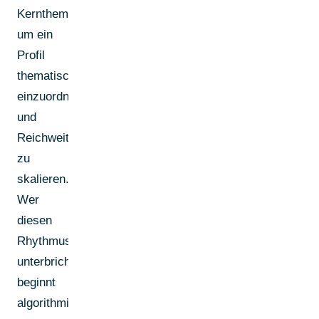
Kernthemen,
um ein
Profil
thematisch
einzuordnen
und
Reichweite
zu
skalieren.
Wer
diesen
Rhythmus
unterbricht,
beginnt
algorithmisch