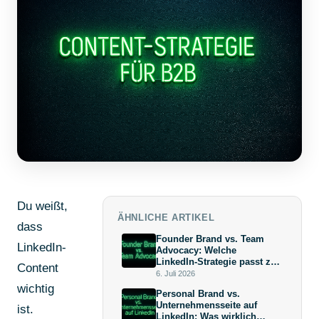
Du weißt,
ÄHNLICHE ARTIKEL
dass
Founder Brand vs. Team
LinkedIn-
Advocacy: Welche
LinkedIn-Strategie passt zu
Content
deiner Wachstumsphase?
6. Juli 2026
wichtig
Personal Brand vs.
Unternehmensseite auf
ist.
LinkedIn: Was wirklich