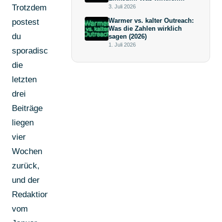
mehr bringt (und warum die
Trotzdem
3. Juli 2026
Antwort keine
Warmer vs. kalter Outreach:
postest
Überraschung ist)
Was die Zahlen wirklich
du
sagen (2026)
1. Juli 2026
sporadisch,
die
letzten
drei
Beiträge
liegen
vier
Wochen
zurück,
und der
Redaktionsplan
vom