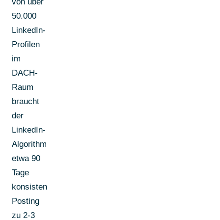
von über
50.000
LinkedIn-
Profilen
im
DACH-
Raum
braucht
der
LinkedIn-
Algorithmus
etwa 90
Tage
konsistentes
Posting
zu 2-3