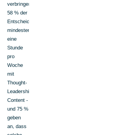
verbringen
58 % der
Entscheider
mindestens
eine
Stunde
pro
Woche
mit
Thought-
Leadership-
Content -
und 75 %
geben
an, dass