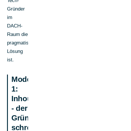
Tech-
Gründer
im
DACH-
Raum die
pragmatischste
Lösung
ist.
Modell
1:
Inhouse
- der
Gründer
schreibt