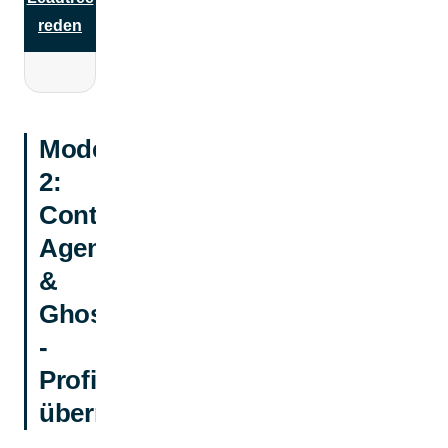
reden
Modell
2:
Content
Agentur
&
Ghostwriter
-
Profis
übernehmen