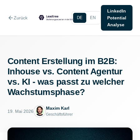
LinkedIn
arrow_back
Zurück
DE
EN
Potential
Analyse
Content Erstellung im B2B:
Inhouse vs. Content Agentur
vs. KI - was passt zu welcher
Wachstumsphase?
Maxim Karl
19. Mai 2026
Geschäftsführer