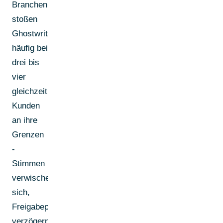
Branchenbeobachtungen
stoßen
Ghostwriter
häufig bei
drei bis
vier
gleichzeitigen
Kunden
an ihre
Grenzen
-
Stimmen
verwischen
sich,
Freigabeprozesse
verzögern