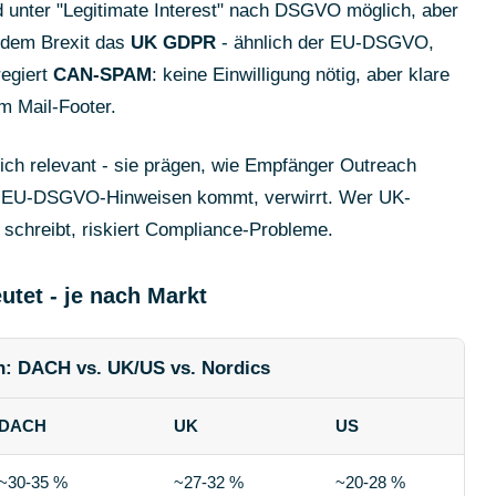
 unter "Legitimate Interest" nach DSGVO möglich, aber
t dem Brexit das
UK GDPR
- ähnlich der EU-DSGVO,
egiert
CAN-SPAM
: keine Einwilligung nötig, aber klare
m Mail-Footer.
lich relevant - sie prägen, wie Empfänger Outreach
 EU-DSGVO-Hinweisen kommt, verwirrt. Wer UK-
chreibt, riskiert Compliance-Probleme.
tet - je nach Markt
: DACH vs. UK/US vs. Nordics
DACH
UK
US
~30-35 %
~27-32 %
~20-28 %