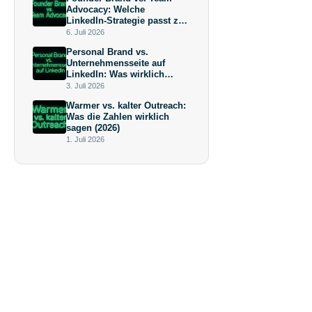
Advocacy: Welche
LinkedIn-Strategie passt zu
deiner Wachstumsphase?
6. Juli 2026
Personal Brand vs.
Unternehmensseite auf
LinkedIn: Was wirklich
mehr bringt (und warum die
3. Juli 2026
Antwort keine
Warmer vs. kalter Outreach:
Überraschung ist)
Was die Zahlen wirklich
sagen (2026)
1. Juli 2026