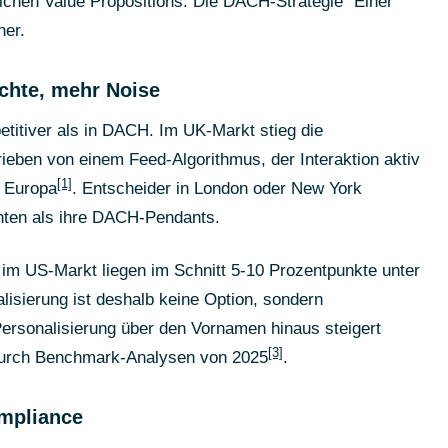
lichen Value Propositions. Die DACH-Strategie "Einer
ner.
chte, mehr Noise
etitiver als in DACH. Im UK-Markt stieg die
ieben von einem Feed-Algorithmus, der Interaktion aktiv
[1]
r Europa
. Entscheider in London oder New York
hten als ihre DACH-Pendants.
im US-Markt liegen im Schnitt 5-10 Prozentpunkte unter
isierung ist deshalb keine Option, sondern
Personalisierung über den Vornamen hinaus steigert
[3]
 durch Benchmark-Analysen von 2025
.
ompliance