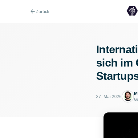
arrow_back
Zurück
Internat
sich im
Startups
M
27. Mai 2026
Ge